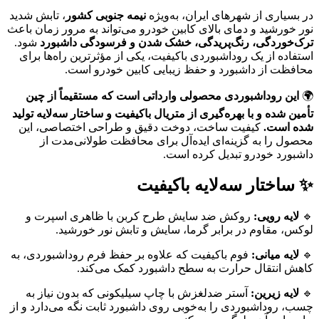
در بسیاری از شهرهای ایران، به‌ویژه
نیمه جنوبی کشور
، تابش شدید
نور خورشید و دمای بالای کابین خودرو می‌تواند به مرور زمان باعث
ترک‌خوردگی، رنگ‌پریدگی، خشک شدن و فرسودگی داشبورد
شود.
استفاده از یک روداشبوردی باکیفیت، یکی از مؤثرترین راه‌ها برای
محافظت از داشبورد و حفظ زیبایی کابین خودرو است.
🌍
این روداشبوردی محصولی وارداتی است که مستقیماً از چین
تأمین شده و با بهره‌گیری از متریال باکیفیت و ساختار سه‌لایه تولید
شده است.
کیفیت ساخت، دوخت دقیق و طراحی اختصاصی، این
محصول را به گزینه‌ای ایده‌آل برای محافظت طولانی‌مدت از
داشبورد خودرو تبدیل کرده است.
✨ ساختار سه‌لایه باکیفیت
🔹
لایه رویی:
روکش ضد سایش طرح کربن با ظاهری اسپرت و
لوکس، مقاوم در برابر گرما، سایش و تابش نور خورشید.
🔹
لایه میانی:
فوم باکیفیت که علاوه بر حفظ فرم روداشبوردی، به
کاهش انتقال حرارت به سطح داشبورد کمک می‌کند.
🔹
لایه زیرین:
آستر ضدلغزش با چاپ سیلیکونی که بدون نیاز به
چسب، روداشبوردی را به‌خوبی روی داشبورد ثابت نگه می‌دارد و از