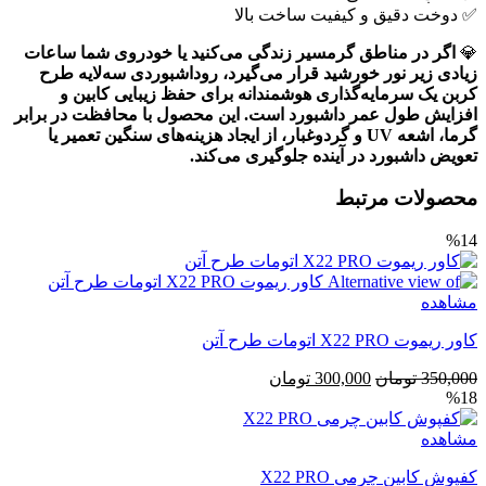
✅ دوخت دقیق و کیفیت ساخت بالا
💎
اگر در مناطق گرمسیر زندگی می‌کنید یا خودروی شما ساعات
زیادی زیر نور خورشید قرار می‌گیرد، روداشبوردی سه‌لایه طرح
کربن یک سرمایه‌گذاری هوشمندانه برای حفظ زیبایی کابین و
افزایش طول عمر داشبورد است. این محصول با محافظت در برابر
گرما، اشعه UV و گردوغبار، از ایجاد هزینه‌های سنگین تعمیر یا
تعویض داشبورد در آینده جلوگیری می‌کند.
محصولات مرتبط
%14
مشاهده
کاور ریموت X22 PRO اتومات طرح آتن
قیمت
قیمت
350,000
تومان
300,000
تومان
%18
اصلی
فعلی
350,000 تومان
300,000 تومان
مشاهده
بود.
است.
کفپوش کابین چرمی X22 PRO