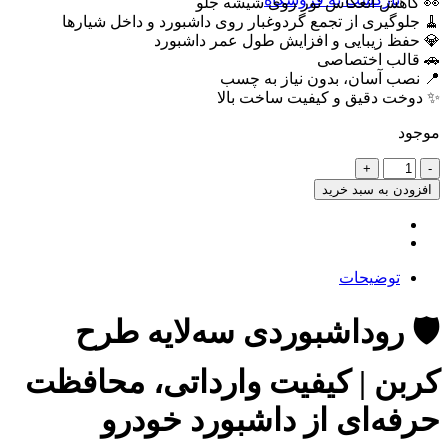
👀 کاهش انعکاس نور روی شیشه جلو
🧹 جلوگیری از تجمع گردوغبار روی داشبورد و داخل شیارها
💎 حفظ زیبایی و افزایش طول عمر داشبورد
🚗 قالب اختصاصی
📍 نصب آسان، بدون نیاز به چسب
✨ دوخت دقیق و کیفیت ساخت بالا
موجود
روداشبوردی
سه‌لایه
افزودن به سبد خرید
طرح
کربن
X22
PRO
|
توضیحات
کیفیت
وارداتی،
🛡️ روداشبوردی سه‌لایه طرح
محافظت
حرفه‌ای
کربن | کیفیت وارداتی، محافظت
از
داشبورد
حرفه‌ای از داشبورد خودرو
خودرو
عدد