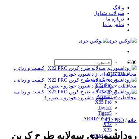
Skip
وبلاگ
to
سوالات متداول
content
درباره ما
تماس با ما
جستجو
%30
برای:
CHERY
Arrizo5 New
X22 Pro
Arrizo6
Arrizo5
X55 Pro
Tiggo7
Tiggo5
ARRIZO5 FL
خانه
/
X22 PRO
X22
X33
روداشبوردی سه‌لایه طرح کربن
MVM 315