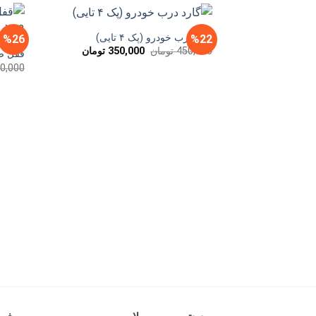
گارد درب خودرو (پک ۴ تایی)
%26
%22
قیمت
قیمت
450,000
تومان
350,000
تومان
قفل ضد
اصلی
فعلی
00,000
450,000 تومان
350,000 تومان
بود.
است.