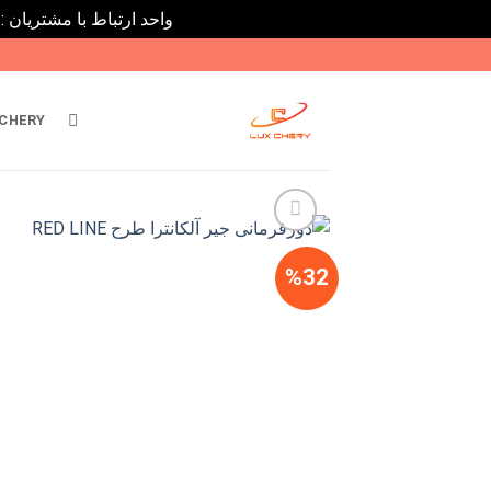
واحد ارتباط با مشتریان : 02182808933 ---- ارتباط در پیامرسان های داخلی ایتا، روبیکا و بله : 9031116395
Ski
t
conten
CHERY
%32