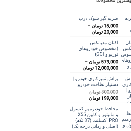
وشترین محصولات
ضربه گیر شوک درب
15,000
تومان
–
محدوده
20,000
تومان
قیمت:
اکتان مدپاتکس
15,000 تومان
(مخصوص خودروهای
تا
توربو و GDI)
20,000 تومان
579,000
تومان
–
محدوده
12,000,000
تومان
قیمت:
براش تمیزکاری خودرو |
579,000 تومان
دستیار نظافت خودرو
تا
300,000
تومان
12,000,000 تومان
قیمت
قیمت
199,000
تومان
اصلی
فعلی
محافظ خودترمیم کنسول
300,000 تومان
199,000 تومان
و مانیتور و کابین X55
بود.
است.
PRO اکسلنت (37 تکه)
(اصلی وارداتی درجه یک)