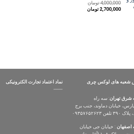
4,000,000
تومان
قیمت
قیمت
2,700,000
تومان
اصلی
فعلی
4,000,000 تومان
2,700,000 تومان
بود.
است.
 شعبه های لوکس چری
نماد اعتماد تجارت الكترونیكی
 شرق تهران
: سه راه
پارس، خیابان دماوند، جنب برج
۳۹ تلفن ۰۹۳۵۷۶۵۲۶۲۳
 اصفهان
: خیابان جی خیابان