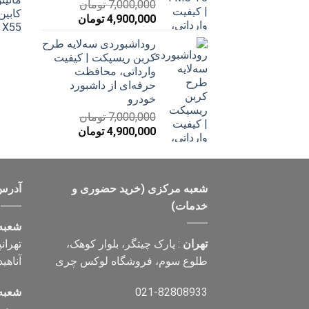
7,000,000
تومان
قیمت
قیمت
4,900,000
تومان
اصلی
فعلی
روداشبوردی سه‌لایه طرح
7,000,000 تومان
4,900,000 تومان
کربن ریسپکت | کیفیت
بود.
است.
وارداتی، محافظت
حرفه‌ای از داشبورد
خودرو
7,000,000
تومان
قیمت
قیمت
4,900,000
تومان
اصلی
فعلی
7,000,000 تومان
4,900,000 تومان
بود.
است.
شعبه مرکزی (خرید حضوری و
آدرس
خدمات)
شعبه
تهران
: پارک چیتگر، بلوار کوهک،
تهران
طلوع سوم، فروشگاه لوکس چری
آناهید، پلاک ۰
021-82808933
شعبه