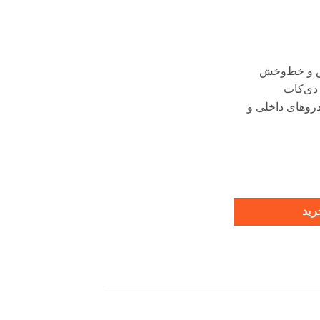
ش و خط‌وخش
دی‌کات
روهای داخلی و
رید