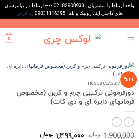
واحد ارتباط با مشتریان : 02182808933 ---- ارتباط در پیامرسان
های داخلی ایتا، روبیکا و بله : 09031116395
رد کردن
Ski
t
conten
0
%21
خانه
/
TIGGO8 CLASSIC
دورفرمونی ترکیبی چرم و کربن (مخصوص
فرمانهای دایره ای و دی کات)
قیمت
قیمت
1,499,000
تومان
1,900,000
تومان