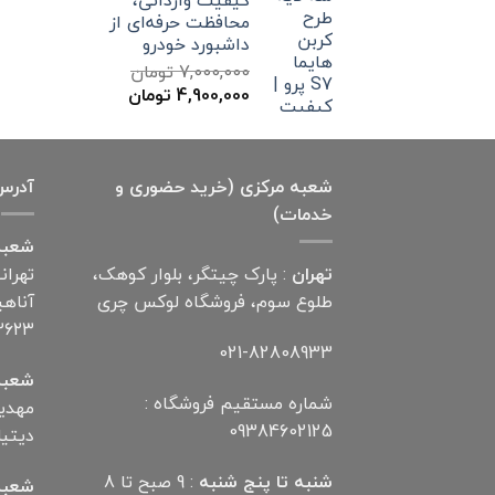
محافظت حرفه‌ای از
داشبورد خودرو
7,000,000
تومان
قیمت
قیمت
4,900,000
تومان
اصلی
فعلی
7,000,000 تومان
4,900,000 تومان
بود.
است.
شعبه مرکزی (خرید حضوری و
آدرس
خدمات)
شعبه
تهران
: پارک چیتگر، بلوار کوهک،
تهران
طلوع سوم، فروشگاه لوکس چری
۲۶۲۳
021-82808933
شعبه
شماره مستقیم فروشگاه :
09384602125
دیتیلر) ت
شنبه تا پنج شنبه
: 9 صبح تا 8
شعبه