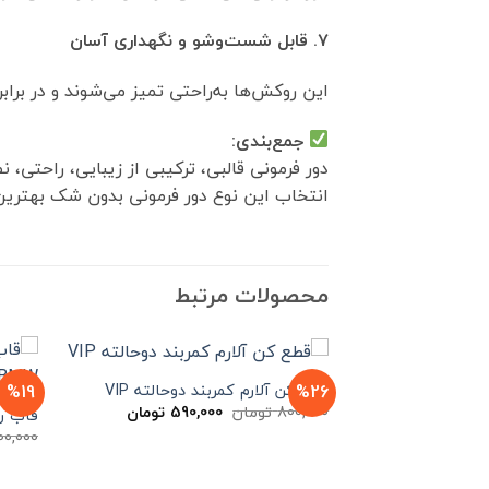
۷. قابل شست‌وشو و نگهداری آسان
این روکش‌ها به‌راحتی تمیز می‌شوند و در براب
جمع‌بندی:
دور فرمونی قالبی، ترکیبی از زیبایی، راحتی،
انتخاب این نوع دور فرمونی بدون شک بهترین
محصولات مرتبط
%19
%26
قطع کن آلارم کمربند دوحالته VIP
قیمت
قیمت
800,000
تومان
590,000
تومان
قاب ریموت 
اصلی
فعلی
100,000
800,000 تومان
590,000 تومان
بود.
است.