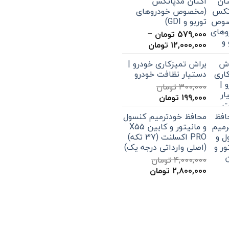
اکتان مدپاتکس
15,000 تومان
(مخصوص خودروهای
تا
توربو و GDI)
20,000 تومان
579,000
تومان
–
محدوده
12,000,000
تومان
قیمت:
براش تمیزکاری خودرو |
579,000 تومان
دستیار نظافت خودرو
تا
300,000
تومان
12,000,000 تومان
قیمت
قیمت
199,000
تومان
اصلی
فعلی
محافظ خودترمیم کنسول
300,000 تومان
199,000 تومان
و مانیتور و کابین X55
بود.
است.
PRO اکسلنت (37 تکه)
(اصلی وارداتی درجه یک)
4,000,000
تومان
قیمت
قیمت
2,800,000
تومان
اصلی
فعلی
4,000,000 تومان
2,800,000 تومان
بود.
است.