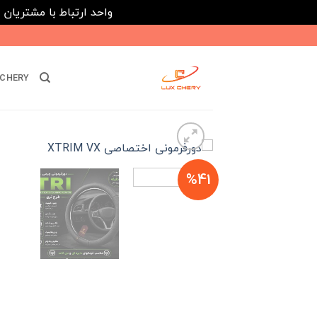
واحد ارتباط با مشتریان : 02182808933 ---- ارتباط در پیامرسان های داخلی ایتا، روبیکا و بله : 116395
Ski
t
conten
CHERY
%41