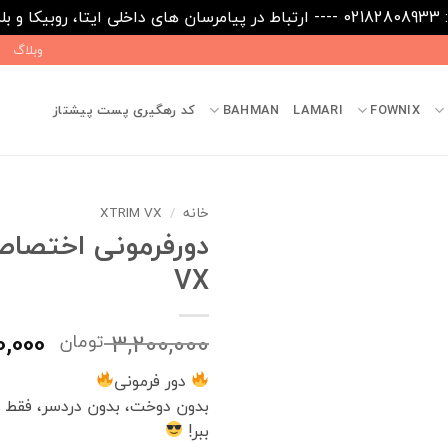
09031
وبلاگ
FOWNIX
LAMARI
BAHMAN
کد رهگیری پست پیشتاز
خانه
/
XTRIM VX
VX
قیم
0,000
3,200,000
تومان
اصلی
دور فرمونی
بدون دوخت، بدون دردسر، فقط
بود.
ببر!