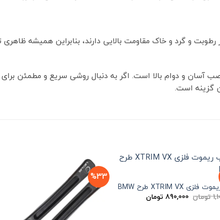
ر رطوبت و گرد و خاک مقاومت بالایی دارند، بنابراین همیشه ظاهری 
 نصب آسان و دوام بالا است. اگر به دنبال روشی سریع و مطمئن برای 
 گزینه است.
%33
فلزی XTRIM VX طرح BMW
قیمت
قیمت
1,
تومان
890,000
تومان
اصلی
فعلی
1,100,000 تومان
890,000 تومان
بود.
است.