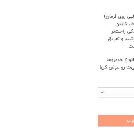
بی روی فرمان)
ل کابین
ی راحت‌تر
رشید و تعریق
حت
نواع خودروها
ی‌ت رو عوض کن!
رید