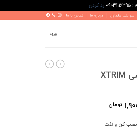
رد کردن
سوالات متداول
درباره ما
تماس با ما
ورود
دورفرمونی اختصاصی XTRIM
ت
قیمت
1,90
تومان
فعلی
3,200,000 تومان
1,900,000 تومان
 نصب کن و لذت
است.