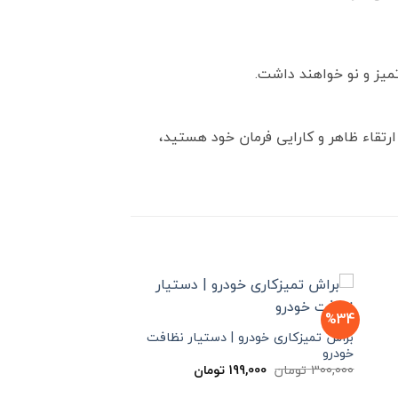
تمیز و نو خواهند داشت.
ارتقاء ظاهر و کارایی فرمان خود هستید،
%25
%34
براش تمیزکاری خودرو | دستیار نظافت
خودرو
Tire Shine
قیمت
قیمت
قیمت
300,000
تومان
199,000
تومان
400,000
تومان
99,000
اصلی
فعلی
اصلی
300,000 تومان
199,000 تومان