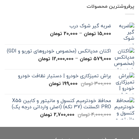
7,000,000 تومان
4,900,000 تومان
پرفروشترین محصولات
بود.
است.
ضربه گیر شوک درب
محدوده
15,000
تومان
–
20,000
تومان
قیمت:
15,000 تومان
اکتان مدپاتکس (مخصوص خودروهای توربو و GDI)
تا
محدوده
579,000
تومان
–
12,000,000
تومان
20,000 تومان
قیمت:
579,000 تومان
براش تمیزکاری خودرو | دستیار نظافت خودرو
تا
قیمت
قیمت
300,000
تومان
199,000
تومان
12,000,000 تومان
اصلی
فعلی
300,000 تومان
199,000 تومان
محافظ خودترمیم کنسول و مانیتور و کابین X55
بود.
است.
PRO اکسلنت (37 تکه) (اصلی وارداتی درجه یک)
قیمت
قیمت
4,000,000
تومان
2,700,000
تومان
اصلی
فعلی
4,000,000 تومان
2,700,000 تومان
بود.
است.