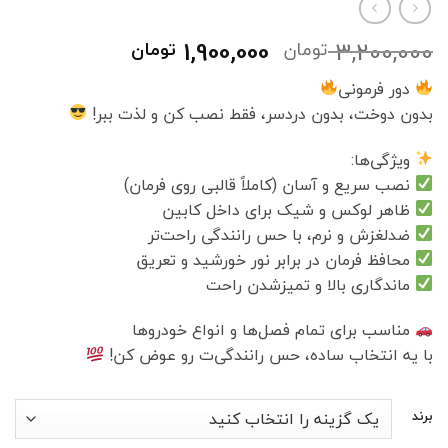
قیمت
قیمت
1,900,000
3,200,000
تومان
تومان
اصلی
فعلی
دور فرمونی
3,200,000 تومان
1,900,000 ت
بدون دوخت، بدون دردسر، فقط نصب کن و لذت ببر!
بود.
است.
ویژگی‌ها:
نصب سریع و آسان (کاملاً قالبی روی فرمان)
ظاهر لوکس و شیک برای داخل کابین
ضدلغزش و نرم، با حس رانندگی راحت‌تر
محافظ فرمان در برابر نور خورشید و تعریق
ماندگاری بالا و تمیزشدن راحت
مناسب برای تمام فصل‌ها و انواع خودروها
با یه انتخاب ساده، حس رانندگی‌ت رو عوض کن!
برند