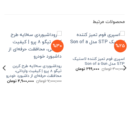
محصولات مرتبط
%30
%25
اسپری فوم تمیز کننده لاستیک
STP مدل Son of a Gun
روداشبوردی سه‌لایه طرح کربن
قیمت
قیمت
400,000
تومان
299,000
تومان
تیگو 8 پرو | کیفیت وارداتی،
اصلی
فعلی
محافظت حرفه‌ای از داشبورد خودرو
400,000 تومان
299,000 تومان
بود.
است.
قیمت
قیم
7,000,000
تومان
4,900,000
تومان
اصلی
فعلی
7,000,000 تومان
بود.
است.