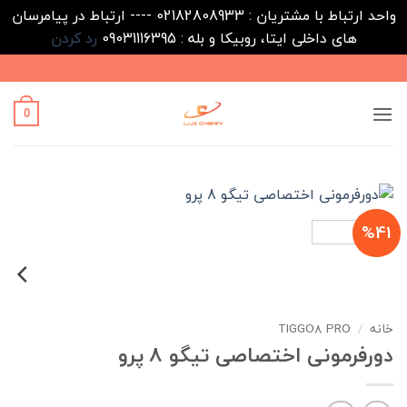
واحد ارتباط با مشتریان : 02182808933 ---- ارتباط در پیامرسان
های داخلی ایتا، روبیکا و بله : 09031116395
رد کردن
Ski
t
conten
0
%41
خانه
/
TIGGO8 PRO
دورفرمونی اختصاصی تیگو 8 پرو