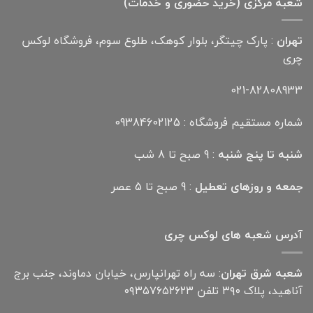
شعبه مرکزی (خرید حضوری و خدمات)
تهران
: پارک چیتگر، بلوار کوهک، طلوع سوم، فروشگاه لوکس
چری
021-82808933
شماره مستقیم فروشگاه : 09384602125
شنبه تا پنج شنبه
: 9 صبح تا 8 شب
جمعه و روزهای تعطیل
: 9 صبح تا 5 عصر
آدرس شعبه های لوکس چری
شعبه شرق تهران
: سه راه تهرانپارس، خیابان دماوند، جنب برج
آناهید، پلاک ۳۹۰ تلفن ۰۹۳۵۷۶۵۲۶۲۳