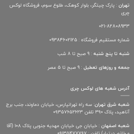
تهران
: پارک چیتگر، بلوار کوهک، طلوع سوم، فروشگاه لوکس
چری
021-82808933
شماره مستقیم فروشگاه : 09384602125
شنبه تا پنج شنبه
: 9 صبح تا 8 شب
جمعه و روزهای تعطیل
: 9 صبح تا 5 عصر
آدرس شعبه های لوکس چری
شعبه شرق تهران
: سه راه تهرانپارس، خیابان دماوند، جنب برج
آناهید، پلاک ۳۹۰ تلفن ۰۹۳۵۷۶۵۲۶۲۳
شعبه اصفهان
: خیابان جی خیابان مهدیه جنوبی پلاک ۱۰۸ (آقا
و خانم دیتیلر) تلفن : ۰۹۱۳۵۴۷۷۷۹۷