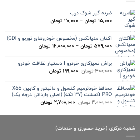
ضربه گیر شوک درب
محدوده
15,000
تومان
–
20,000
تومان
قیمت:
15,000 تومان
اکتان مدپاتکس (مخصوص خودروهای توربو و GDI)
تا
محدوده
579,000
تومان
–
12,000,000
تومان
20,000 تومان
قیمت:
579,000 تومان
براش تمیزکاری خودرو | دستیار نظافت خودرو
تا
قیمت
قیمت
300,000
تومان
199,000
تومان
12,000,000 تومان
اصلی
فعلی
300,000 تومان
199,000 تومان
محافظ خودترمیم کنسول و مانیتور و کابین X55
بود.
است.
PRO اکسلنت (37 تکه) (اصلی وارداتی درجه یک)
قیمت
قیمت
4,000,000
تومان
2,700,000
تومان
اصلی
فعلی
4,000,000 تومان
2,700,000 تومان
بود.
است.
شعبه مرکزی (خرید حضوری و خدمات)