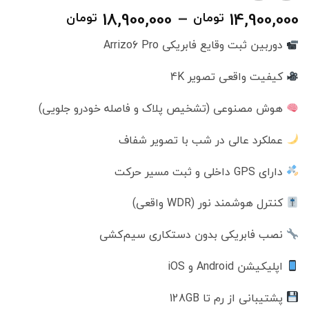
محدوده
18,900,000
–
14,900,000
تومان
تومان
قیمت:
دوربین ثبت وقایع فابریکی Arrizo6 Pro
تا
کیفیت واقعی تصویر 4K
18,900,000 تومان
هوش مصنوعی (تشخیص پلاک و فاصله خودرو جلویی)
عملکرد عالی در شب با تصویر شفاف
دارای GPS داخلی و ثبت مسیر حرکت
کنترل هوشمند نور (WDR واقعی)
نصب فابریکی بدون دستکاری سیم‌کشی
اپلیکیشن Android و iOS
پشتیبانی از رم تا 128GB