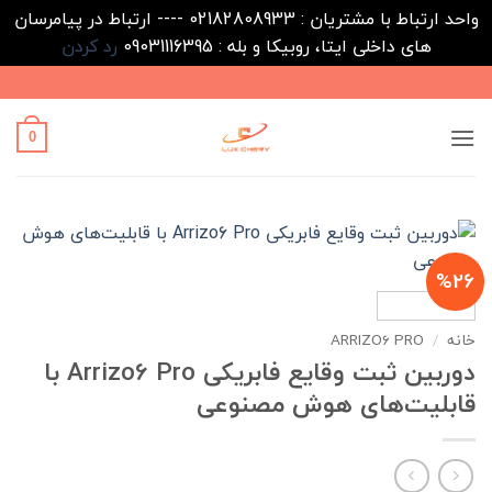
واحد ارتباط با مشتریان : 02182808933 ---- ارتباط در پیامرسان
های داخلی ایتا، روبیکا و بله : 09031116395
رد کردن
Ski
t
conten
0
%26
خانه
/
ARRIZO6 PRO
دوربین ثبت وقایع فابریکی Arrizo6 Pro با
قابلیت‌های هوش مصنوعی