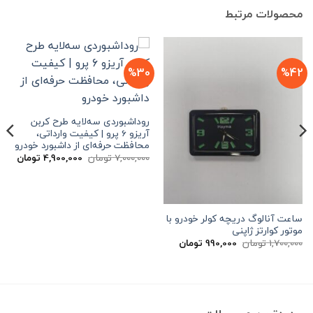
محصولات مرتبط
%30
%42
روداشبوردی سه‌لایه طرح کربن
آریزو 6 پرو | کیفیت وارداتی،
محافظت حرفه‌ای از داشبورد خودرو
قیمت
قیم
7,000,000
تومان
4,900,000
تومان
اصلی
فعلی
7,000,000 تومان
بود.
است.
ساعت آنالوگ دریچه کولر خودرو با
موتور کوارتز ژاپنی
قیمت
قیمت
1,700,000
تومان
990,000
تومان
اصلی
فعلی
1,700,000 تومان
990,000 تومان
بود.
است.