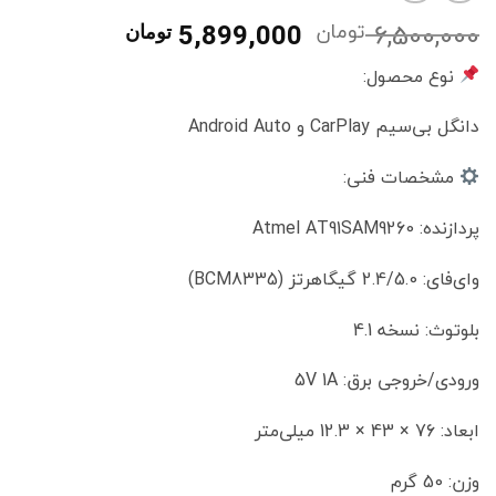
6,500,000
تومان
قیمت
قیمت
5,899,000
تومان
اصلی
فعلی
نوع محصول:
6,500,000 تومان
0
بود.
است.
دانگل بی‌سیم CarPlay و Android Auto
مشخصات فنی:
پردازنده: Atmel AT91SAM9260
وای‌فای: 2.4/5.0 گیگاهرتز (BCM8335)
بلوتوث: نسخه 4.1
ورودی/خروجی برق: 5V 1A
ابعاد: 76 × 43 × 12.3 میلی‌متر
وزن: 50 گرم