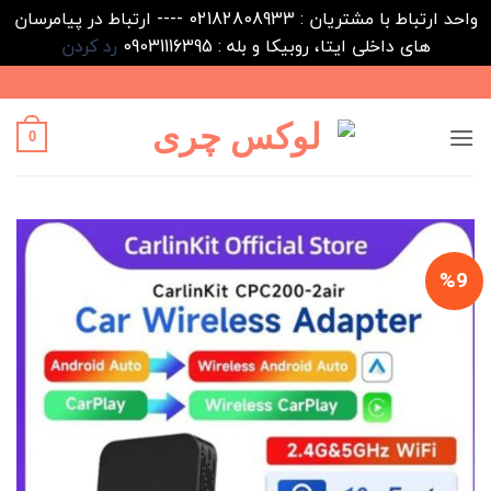
واحد ارتباط با مشتریان : 02182808933 ---- ارتباط در پیامرسان
های داخلی ایتا، روبیکا و بله : 09031116395
رد کردن
Ski
t
conten
0
%9