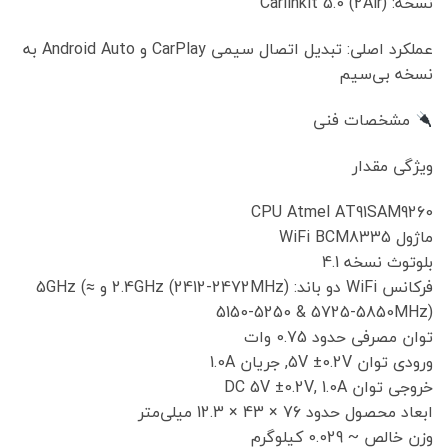
نسخه: Carlinkit 5.0 (2Air)
عملکرد اصلی: تبدیل اتصال سیمی CarPlay و Android Auto به
نسخه بی‌سیم
مشخصات فنی
ویژگی مقدار
CPU Atmel AT91SAM9260
ماژول WiFi BCM8335
بلوتوث نسخه 4.1
فرکانس WiFi دو باند: 2.4GHz (2412-2472MHz) و 5GHz (≈
5150-5250 & 5725-5850MHz)
توان مصرفی حدود 0.75 وات
ورودی توان 5V ±0.2V, جریان 1.0A
خروجی توان DC 5V ±0.2V, 1.0A
ابعاد محصول حدود 76 × 43 × 12.3 میلی‌متر
وزن خالص ~ 0.029 کیلوگرم