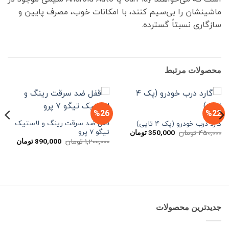
ماشینشان را بی‌سیم کنند، با امکانات خوب، مصرف پایین و
سازگاری نسبتاً گسترده.
محصولات مرتبط
%26
%22
قفل ضد سرقت رینگ و لاستیک
گارد درب خودرو (پک ۴ تایی)
تیگو 7 پرو
قیمت
قیمت
450,000
تومان
350,000
تومان
اصلی
فعلی
قیمت
قیمت
1,200,000
تومان
890,000
تومان
450,000 تومان
350,000 تومان
اصلی
فعلی
بود.
است.
1,200,000 تومان
بود.
است.
جدیدترین محصولات