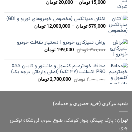
محدوده
–
15,000
تومان
20,000
تومان
قیمت:
15,000 تومان
اکتان مدپاتکس (مخصوص خودروهای توربو و GDI)
تا
محدوده
–
20,000 تومان
579,000
تومان
12,000,000
تومان
قیمت:
579,000 تومان
براش تمیزکاری خودرو | دستیار نظافت خودرو
تا
قیمت
قیمت
300,000
تومان
12,000,000 تومان
199,000
تومان
اصلی
فعلی
300,000 تومان
199,000 تومان
محافظ خودترمیم کنسول و مانیتور و کابین X55
بود.
است.
PRO اکسلنت (37 تکه) (اصلی وارداتی درجه یک)
قیمت
قیمت
4,000,000
تومان
2,700,000
تومان
اصلی
فعلی
4,000,000 تومان
2,700,000 تومان
بود.
است.
شعبه مرکزی (خرید حضوری و خدمات)
: پارک چیتگر، بلوار کوهک، طلوع سوم، فروشگاه لوکس
تهران
چری