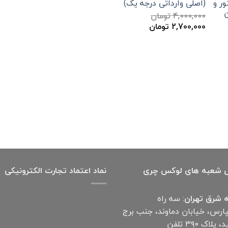
(اصلی وارداتی درجه یک)
4,000,000
تومان
قیمت
قیمت
2,700,000
تومان
اصلی
فعلی
4,000,000 تومان
2,700,000 تومان
بود.
است.
 شعبه های لوکس چری
نماد اعتماد تجارت الكترونیكی
 شرق تهران
: سه راه
پارس، خیابان دماوند، جنب برج
آناهید، پلاک ۳۹۰ تلفن