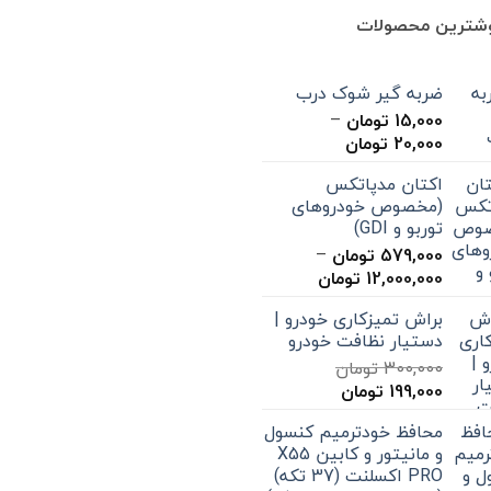
وشترین محصولات
ضربه گیر شوک درب
15,000
تومان
–
محدوده
20,000
تومان
قیمت:
اکتان مدپاتکس
15,000 تومان
(مخصوص خودروهای
تا
توربو و GDI)
20,000 تومان
579,000
تومان
–
محدوده
12,000,000
تومان
قیمت:
براش تمیزکاری خودرو |
579,000 تومان
دستیار نظافت خودرو
تا
300,000
تومان
12,000,000 تومان
قیمت
قیمت
199,000
تومان
اصلی
فعلی
محافظ خودترمیم کنسول
300,000 تومان
199,000 تومان
و مانیتور و کابین X55
بود.
است.
PRO اکسلنت (37 تکه)