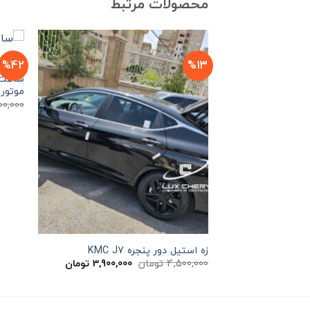
محصولات مرتبط
%42
%13
ساعت آ
موتور 
00,000
زه استیل دور پنجره KMC J7
قیمت
قیمت
4,500,000
تومان
3,900,000
تومان
اصلی
فعلی
4,500,000 تومان
3,900,000 توما
بود.
است.