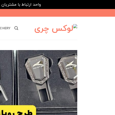
واحد ارتباط با مشتریان : 02182808933 ---- ارتباط در پیامرسان های داخلی ایتا، روبیکا و بله : 116395
Ski
t
conten
CHERY