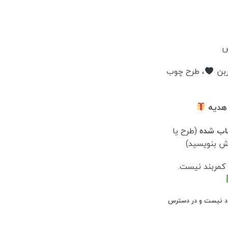
س
ربن
، طرح چوب
هدیه
خاب شده
(طرح یا
ش بنویسید)
کمربند نیست.
ود نیست و در دسترس