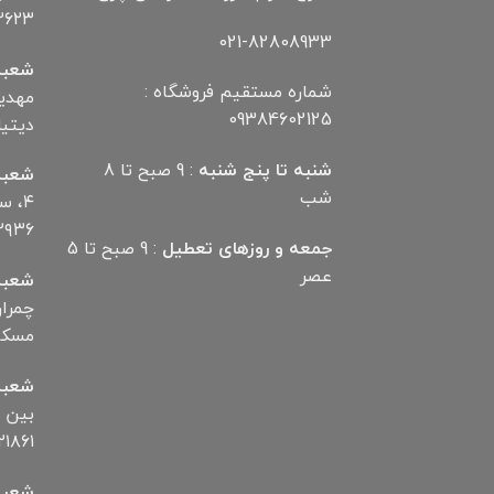
۲۶۲۳
021-82808933
شعبه
شماره مستقیم فروشگاه :
09384602125
دیتیلر) ت
شنبه تا پنج شنبه
: 9 صبح تا 8
شعبه
شب
۴، 
۲۹۳۶
جمعه و روزهای تعطیل
: 9 صبح تا 5
عصر
شعبه
مسکن تلف
شعبه
۱۸۶۱
شعبه