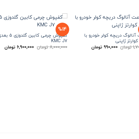
%14
نالوگ دریچه کولر خودرو با
کفپوش چرمی کابین گلدوزی ۵
کوارتز ژاپنی
KMC J7
قیمت
قیمت
قیمت
قی
1,7
تومان
990,000
تومان
8,000,000
تومان
6,900,000
تومان
اصلی
فعلی
اصلی
فعل
1,700,000 تومان
990,000 تومان
8,000,000 تومان
بود.
است.
بود.
اس
ن