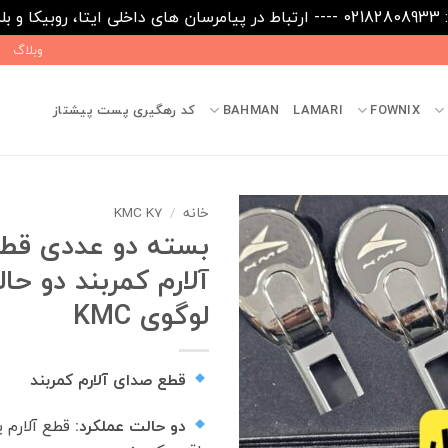
09031
وبلاگ
FOWNIX
LAMARI
BAHMAN
کد رهگیری پست پیشتاز
خانه
/
KMC K7
بسته دو عددی قط
آلارم کمربند دو حال
لوگوی KMC
قطع صدای آلارم کمربند
دو حالت عملکرد:
قطع آلارم 