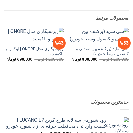
محصولات مرتبط
%43
%33
سی ساید (پرکننده بین صندلی و
زیرسیگاری مدل ONORE | لوکس و
کنسول وسط خودرو)
باکیفیت
قیمت
قیمت
قیمت
قیم
1,200,000
تومان
800,000
تومان
1,200,000
تومان
690,000
تومان
اصلی
فعلی
اصلی
فعل
1,200,000 تومان
800,000 تومان
1,200,000 تومان
بود.
است.
بود.
است
جدیدترین محصولات
روداشبوردی سه‌ لایه طرح کربن LUCANO L7 |
کیفیت وارداتی، محافظت حرفه‌ای از داشبورد خودرو