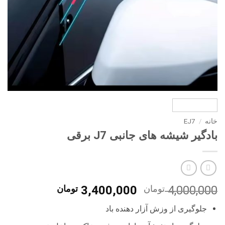
خانه
/
EJ7
بادگیر شیشه های جانبی J7 برقی
قیمت
قیمت
4,000,000
تومان
3,400,000
تومان
اصلی
فعلی
جلوگیری از وزش آزار دهنده باد
4,000,000 تومان
0