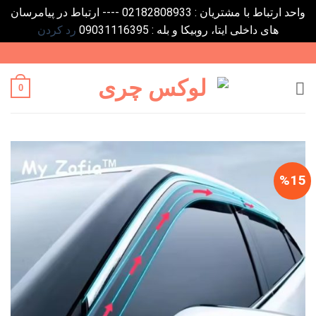
واحد ارتباط با مشتریان : 02182808933 ---- ارتباط در پیامرسان
های داخلی ایتا، روبیکا و بله : 09031116395
رد کردن
Ski
t
conten
0
%15