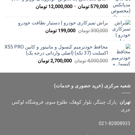
تا
محدوده
579,000
تومان
–
12,000,000
تومان
20,000 تومان
قیمت:
579,000 تومان
براش تمیزکاری خودرو | دستیار نظافت خودرو
تا
قیمت
قیمت
300,000
تومان
199,000
تومان
12,000,000 تومان
اصلی
فعلی
300,000 تومان
199,000 تومان
محافظ خودترمیم کنسول و مانیتور و کابین X55 PRO
بود.
است.
اکسلنت (37 تکه) (اصلی وارداتی درجه یک)
قیمت
قیمت
4,000,000
تومان
2,700,000
تومان
اصلی
فعلی
4,000,000 تومان
2,700,000 تومان
بود.
است.
شعبه مرکزی (خرید حضوری و خدمات)
تهران
: پارک چیتگر، بلوار کوهک، طلوع سوم، فروشگاه لوکس
چری
021-82808933