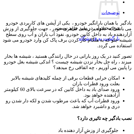
توضیحات
بادگیر یا همان بارانگیر خودرو ، یکی از آپشن های کاربردی خودرو
هیچ محصولی در سبد خرید نیست.
می باشد که علاوه بر زیبایی ظاهری خودر ، جهت جلوگیری از وزش
آزاردهنده باد به داخل کابین خودرو، نفوذ آب باران و آب روی سطح
بازگشت به فروشگاه
شیشه جلو که به هنگام کار کردن برف پاک کن وارد خودرو می شود
استفاده می گردد.
تصور کنید در یک روز بارانی در حال رانندگی هستید ، شیشه ها بخار
میزند ، راه حل بخار نزدن شیشه چیست ؟ اندکی شیشه بغل خودرو
را پایین می آوریم ، چه اتفاقی رخ میدهد؟
امکان خرابی قطعات برقی از چمله کلیدهای شیشه بالابر
بعلت ورود قطرات باران
ورود صدای باد به داخل کابین که در سرعت بالای 60 کیلومتر
آزادهنده خواهد بود.
ورود قطرات آب که باعث مرطوب شدن و لکه دار شدن رو
دری و داشبرد خواهد شد.
نصب بادگیر چه تاثیری دارد؟
جلوگیری از وزش آزار دهنده باد