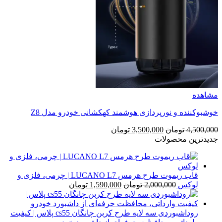
مشاهده
خوشبوکننده و نورپردازی هوشمند کهکشانی خودرو مدل Z8
قیمت
قیمت
4,500,000
تومان
3,500,000
تومان
اصلی
فعلی
جدیدترین محصولات
4,500,000 تومان
3,500,000 تومان
بود.
است.
قاب ریموت طرح هرمس LUCANO L7 | چرمی، فلزی و
قیمت
قیمت
لوکس
2,000,000
تومان
1,590,000
تومان
اصلی
فعلی
2,000,000 تومان
1,590,000 تومان
بود.
است.
روداشبوردی سه‌ لایه طرح کربن چانگان cs55 پلاس | کیفیت