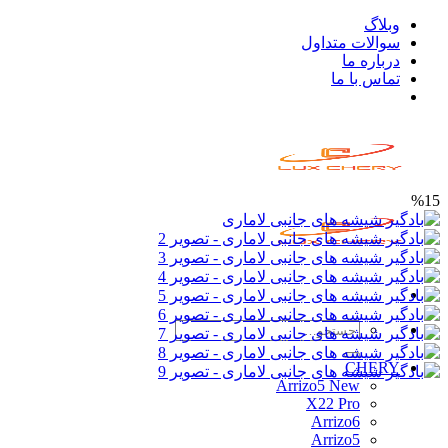
Skip
وبلاگ
to
سوالات متداول
content
درباره ما
تماس با ما
%15
جستجو
برای:
CHERY
Arrizo5 New
X22 Pro
Arrizo6
Arrizo5