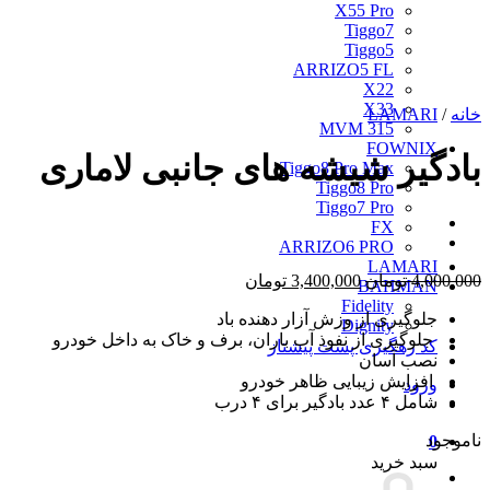
X55 Pro
Tiggo7
Tiggo5
ARRIZO5 FL
X22
X33
خانه
/
LAMARI
MVM 315
FOWNIX
بادگیر شیشه های جانبی لاماری
Tiggo8 Pro Max
Tiggo8 Pro
Tiggo7 Pro
FX
ARRIZO6 PRO
LAMARI
قیمت
قیمت
4,000,000
تومان
3,400,000
تومان
BAHMAN
اصلی
فعلی
Fidelity
جلوگیری از وزش آزار دهنده باد
4,000,000 تومان
3,400,000 تومان
Dignity
جلوگیری از نفوذ آب باران، برف و خاک به داخل خودرو
بود.
است.
کد رهگیری پست پیشتاز
نصب آسان
افزایش زیبایی ظاهر خودرو
ورود
شامل ۴ عدد بادگیر برای ۴ درب
ناموجود
0
سبد خرید