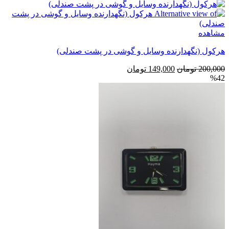
مشاهده
هرکول (نگهدارنده وسایل و گوشی در پشت صندلی)
قیمت
قیمت
200,000
تومان
149,000
تومان
%42
اصلی
فعلی
200,000 تومان
149,000 تومان
بود.
است.