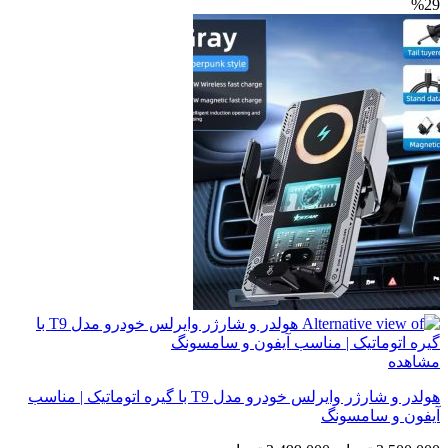
%29
اصلی
فعلی
12,000,000 تومان
9,900,000 تومان
بود.
است.
مشاهده
هولدر و شارژر وایرلس خودرو مدل T9 با گیره اتوماتیک | مناسب
آیفون و سامسونگ