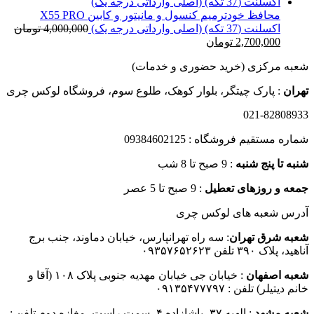
300,000 تومان
199,000 تومان
بود.
است.
محافظ خودترمیم کنسول و مانیتور و کابین X55 PRO
اکسلنت (37 تکه) (اصلی وارداتی درجه یک)
4,000,000
تومان
قیمت
قیمت
2,700,000
تومان
اصلی
فعلی
شعبه مرکزی (خرید حضوری و خدمات)
4,000,000 تومان
2,700,000 تومان
بود.
است.
تهران
: پارک چیتگر، بلوار کوهک، طلوع سوم، فروشگاه لوکس چری
021-82808933
شماره مستقیم فروشگاه : 09384602125
شنبه تا پنج شنبه
: 9 صبح تا 8 شب
جمعه و روزهای تعطیل
: 9 صبح تا 5 عصر
آدرس شعبه های لوکس چری
شعبه شرق تهران
: سه راه تهرانپارس، خیابان دماوند، جنب برج
آناهید، پلاک ۳۹۰ تلفن ۰۹۳۵۷۶۵۲۶۲۳
شعبه اصفهان
: خیابان جی خیابان مهدیه جنوبی پلاک ۱۰۸ (آقا و
خانم دیتیلر) تلفن : ۰۹۱۳۵۴۷۷۷۹۷
شعبه مشهد
: الهیه ۳۷، پاشازاده ۴، سمت راست، مغازه دوم تلفن :