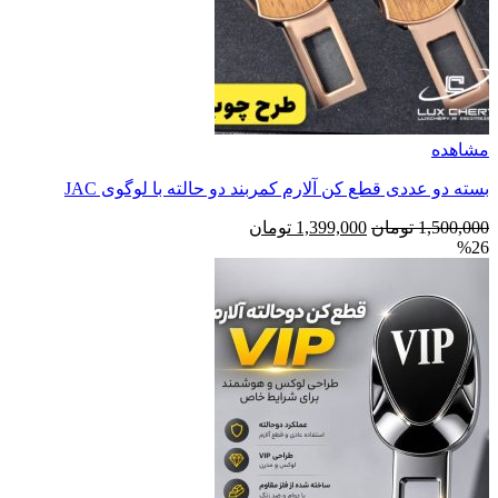
مشاهده
بسته دو عددی قطع کن آلارم کمربند دو حالته با لوگوی JAC
قیمت
قیمت
1,500,000
تومان
1,399,000
تومان
%26
اصلی
فعلی
1,500,000 تومان
1,399,000 تومان
بود.
است.