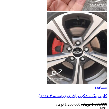
مشاهده
کاپ رینگ مشکی براق چری (بسته ۴ عددی)
قیمت
قیمت
1,600,000
تومان
1,200,000
تومان
%21
اصلی
فعلی