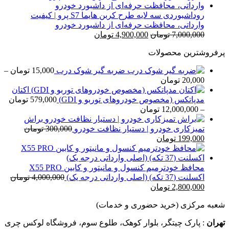
7,000,000 تومان
4,900,000 تومان
بود.
است.
روداشبوردی سه‌ لایه طرح کربن هایما S7 پرو | کیفیت
وارداتی، محافظت حرفه‌ای از داشبورد خودرو
قیمت
قیمت
7,000,000
تومان
4,900,000
تومان
اصلی
فعلی
پرفروشترین محصولات
7,000,000 تومان
4,900,000 تومان
بود.
است.
ضربه گیر شوک درب
15,000
تومان
–
محدوده
20,000
تومان
قیمت:
اکتان
15,000 تومان
مدپاتکس (مخصوص خودروهای توربو و GDI)
579,000
تومان
تا
محدوده
–
12,000,000
تومان
20,000 تومان
قیمت:
براش
579,000 تومان
تمیزکاری خودرو | دستیار نظافت خودرو
300,000
تومان
قیمت
قیمت
تا
199,000
تومان
اصلی
فعلی
12,000,000 تومان
300,000 تومان
199,000 تومان
بود.
است.
محافظ خودترمیم کنسول و مانیتور و کابین X55 PRO
اکسلنت (37 تکه) (اصلی وارداتی درجه یک)
4,000,000
تومان
قیمت
قیمت
2,800,000
تومان
اصلی
فعلی
شعبه مرکزی (خرید حضوری و خدمات)
4,000,000 تومان
2,800,000 تومان
بود.
است.
تهران
: پارک چیتگر، بلوار کوهک، طلوع سوم، فروشگاه لوکس چری