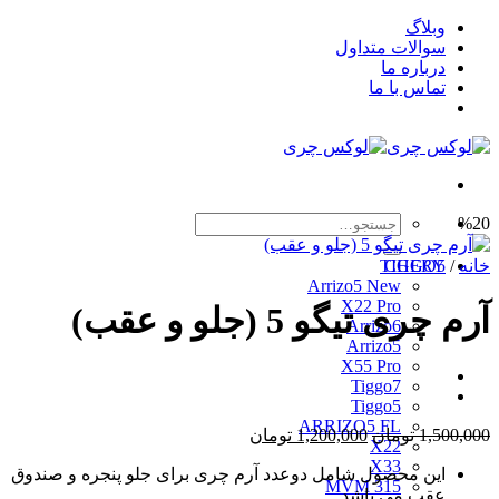
Skip
وبلاگ
to
سوالات متداول
content
درباره ما
تماس با ما
جستجو
%20
برای:
خانه
/
CHERY
TIGGO5
Arrizo5 New
X22 Pro
آرم چری تیگو 5 (جلو و عقب)
Arrizo6
Arrizo5
X55 Pro
Tiggo7
Tiggo5
ARRIZO5 FL
قیمت
قیمت
1,500,000
تومان
1,200,000
تومان
X22
اصلی
فعلی
X33
این محصول شامل دوعدد آرم چری برای جلو پنجره و صندوق
1,500,000 تومان
1,200,000 تومان
MVM 315
عقب می باشد.
بود.
است.