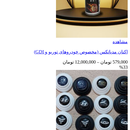
مشاهده
اکتان مدپاتکس (مخصوص خودروهای توربو و GDI)
محدوده
579,000
تومان
–
12,000,000
تومان
%33
قیمت:
579,000 تومان
تا
12,000,000 تومان