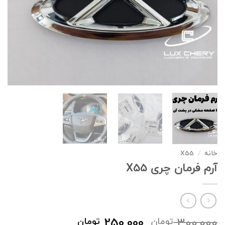
خانه
/
X55
آرم فرمان چری X55
قیمت
قیمت
250,000
300,000
تومان
تومان