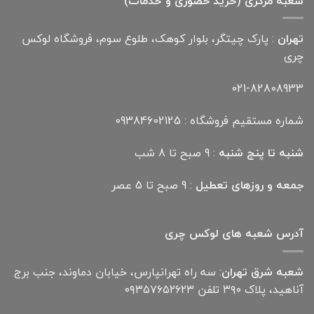
شعبه مرکزی (خرید حضوری و خدمات)
تهران
: پارک چیتگر، بلوار کوهک، طلوع سوم، فروشگاه لوکس
چری
021-82808933
شماره مستقیم فروشگاه : 09384602125
شنبه تا پنج شنبه
: 9 صبح تا 8 شب
جمعه و روزهای تعطیل
: 9 صبح تا 5 عصر
آدرس شعبه های لوکس چری
شعبه شرق تهران
: سه راه تهرانپارس، خیابان دماوند، جنب برج
آناهید، پلاک ۳۹۰ تلفن ۰۹۳۵۷۶۵۲۶۲۳