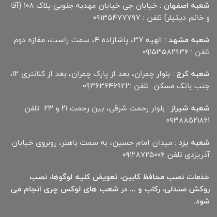
شعبه اصفهان
: خیابان جی خیابان مهدیه جنوبی پلاک ۱۰۸ (آقا
و خانم دیتیلر) تلفن : ۰۹۱۳۵۴۷۷۷۹۷
شعبه مشهد
: الهیه ۳۷، پاشازاده ۴، سمت راست، مغازه دوم
تلفن : ۰۹۱۵۳۵۸۲۹۳۶
شعبه کرج
: بلوار چمران، بعد از پارک چمران، بعد از کلانتری 12،
جنب بانک مسکن تلفن :۰۹۳۶۳۶۴۶۹22
شعبه شیراز
: بلوار رحمت شرقی، بین رحمت ۲۱ و ۲۳ تلفن
۰۹۳۸۸۵۲۱۸۶۱
شعبه یزد
: میدان امام حسین، به سمت باهنر، روبروی خیابان
آذریزدی تلفن ۰۹۱۲۸۷۲۵۰۰۶
خدمات نصب محافظ کابین، تعویض کلیه لوگوها، نصب
روکش صندلی، رکاب و … در شعب های لوکس چری انجام می
شود.