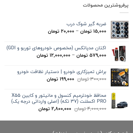
7,000,000 تومان
4,900,000 تومان
پرفروشترین محصولات
بود.
است.
ضربه گیر شوک درب
محدوده
15,000
تومان
–
20,000
تومان
قیمت:
15,000 تومان
اکتان مدپاتکس (مخصوص خودروهای توربو و GDI)
تا
محدوده
579,000
تومان
–
12,000,000
تومان
20,000 تومان
قیمت:
579,000 تومان
براش تمیزکاری خودرو | دستیار نظافت خودرو
تا
قیمت
قیمت
300,000
تومان
199,000
تومان
12,000,000 تومان
اصلی
فعلی
300,000 تومان
199,000 تومان
محافظ خودترمیم کنسول و مانیتور و کابین X55
بود.
است.
PRO اکسلنت (37 تکه) (اصلی وارداتی درجه یک)
قیمت
قیمت
4,000,000
تومان
2,800,000
تومان
اصلی
فعلی
4,000,000 تومان
2,800,000 تومان
بود.
است.