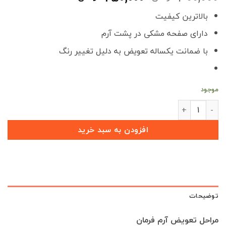
اصلی
فعلی
بالاترین کیفیت
300,000 تومان
250,000 تومان
بود.
است.
دارای صفحه مشکی در پشت آرم
با ضمانت یکساله تعویض به دلیل تغییر رنگ
موجود
آرم فرمان چری X55 عدد
افزودن به سبد خرید
توضیحات
مراحل تعویض آرم فرمان