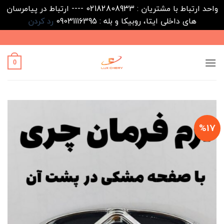
واحد ارتباط با مشتریان : 02182808933 ---- ارتباط در پیامرسان
های داخلی ایتا، روبیکا و بله : 09031116395
رد کردن
Ski
t
conten
0
%17