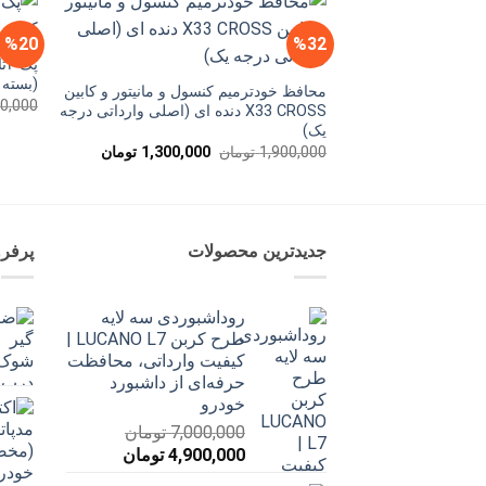
%20
%32
(بسته 4 عددی)
محافظ خودترمیم کنسول و مانیتور و کابین
00,000
X33 CROSS دنده ای (اصلی وارداتی درجه
یک)
قیمت
قیمت
1,900,000
تومان
1,300,000
تومان
اصلی
فعلی
1,900,000 تومان
1,300,000 توم
بود.
است.
جدیدترین محصولات
پرفر
روداشبوردی سه‌ لایه
طرح کربن LUCANO L7 |
کیفیت وارداتی، محافظت
حرفه‌ای از داشبورد
خودرو
7,000,000
تومان
قیمت
قیمت
4,900,000
تومان
اصلی
فعلی