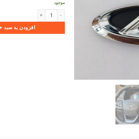
موجود
آرم فرمان چری X33 CROSS عدد
افزودن به سبد خ