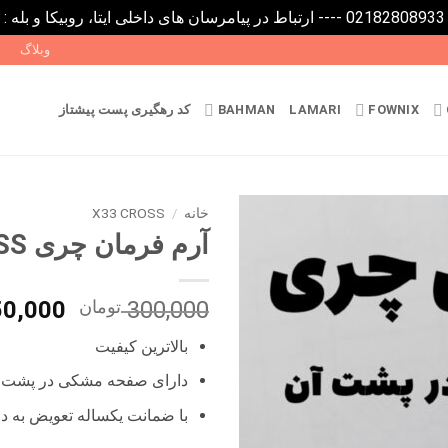
0
وبلاگ
FOWNIX
LAMARI
BAHMAN
کد رهگیری پست پیشتاز
خانه
/
X33 CROSS
آرم فرمان چری X33 CROSS
قیمت
300,000
تومان
50,000
اصلی
بالاترین کیفیت
بود.
دارای صفحه مشکی در پشت 
با ضمانت یکساله تعویض به دل