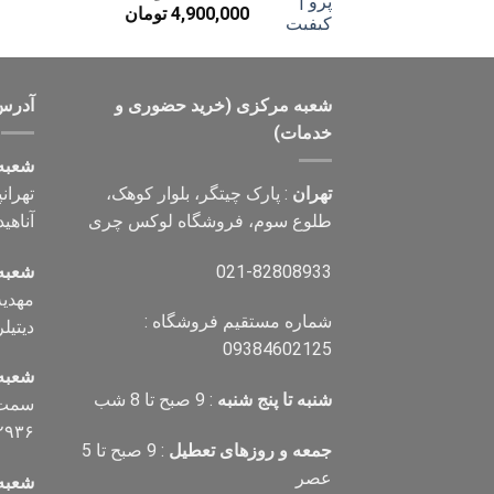
قیمت
قیمت
4,900,000
تومان
اصلی
فعلی
7,000,000 تومان
4,900,000 تومان
بود.
است.
شعبه مرکزی (خرید حضوری و
آدرس
خدمات)
شعبه
تهران
: پارک چیتگر، بلوار کوهک،
تهران
طلوع سوم، فروشگاه لوکس چری
آناهید، پلاک ۰
021-82808933
شعبه
شماره مستقیم فروشگاه :
دیتیلر) تل
09384602125
شعبه
شنبه تا پنج شنبه
: 9 صبح تا 8 شب
سمت ر
۲۹۳۶
جمعه و روزهای تعطیل
: 9 صبح تا 5
عصر
شعبه