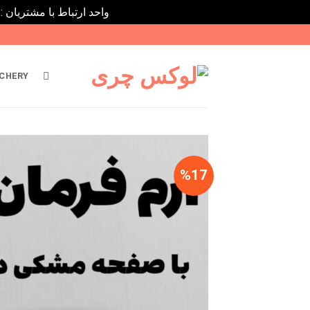
واحد ارتباط با مشتریان : 02182808933 ---- ارتباط در پیامرسان های داخلی ایتا، روبیکا و بله : 9031116395
Ski
t
conten
CHERY
%17