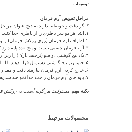
توضیحات
مراحل تعویض آرم فرمان
* اگر دقت و حوصله ندارید به هیچ عنوان مراحل ز
۱. ابتدا هر دو سر باطری را از باطری جدا کنید.
۲. اطراف آرم فرمان (روی روکش فرمان) را بصورت کامل چندین لایه چسب پهن بزنید.
۳. آرم فرمان چسبی نیست و پنج عدد پایه دارد که بسیار محکم هستند و خارج کردن آنها به آسانی ممکن نیست.
۴. یک پیچ گوشتی دو سو (ترجیحا نازک) را زیر آرم فرمان بندازید.
۵. حتما زیر پیچ گوشتی دستمال قرار دهید تا از آسیب به روکش جلوگیری شود.
۶. خارج کردن آرم فرمان نیازمند دقت و مقداری قدرت برای خارج کردن آرم است.
۷. پایه های آرم فرمان راحت جدا نخواهند شد پس تلاش خود را مضاعف کنید.
نکته مهم
:
مسئولیت هر گونه آسیب به روکش فر
محصولات مرتبط