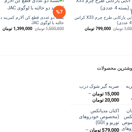
%7
پک ۴تایی پارکابی طرح چرم X33 کراس
بسته دو عددی قطع کن آلارم کمربند دو
حالته با لوگوی JAC
قیمت
قیمت
قیمت
قی
1,0
تومان
799,000
تومان
1,500,000
تومان
1,399,000
تومان
اصلی
فعلی
اصلی
فع
1,000,000 تومان
799,000 تومان
1,500,000 تومان
بود.
است.
بود.
اس
ان
وشترین محصولات
ضربه گیر شوک درب
15,000
تومان
–
محدوده
20,000
تومان
قیمت:
اکتان مدپاتکس
15,000 تومان
(مخصوص خودروهای
تا
توربو و GDI)
20,000 تومان
579,000
تومان
–