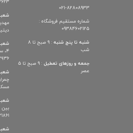
۲۶۲۳
021-82808933
شعبه
شماره مستقیم فروشگاه :
09384602125
دیتیلر) ت
شنبه تا پنج شنبه
: 9 صبح تا 8
شعبه
شب
۴، 
۲۹۳۶
جمعه و روزهای تعطیل
: 9 صبح تا 5
عصر
شعبه
مسکن تلف
شعبه
۱۸۶۱
شعبه