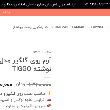
09031
وبلاگ
FOWNIX
LAMARI
BAHMAN
کد رهگیری پست پیشتاز
خانه
/
X33
آرم روی گلگیر مدل 
نوشته TIGGO
قیمت
00,000
1,320,000
تومان
اصلی
مناسب نصب روی
گلگیر و د
افزایش جلوه لوکس و اسپرت
بود.
متریال باکیفیت و مقاوم