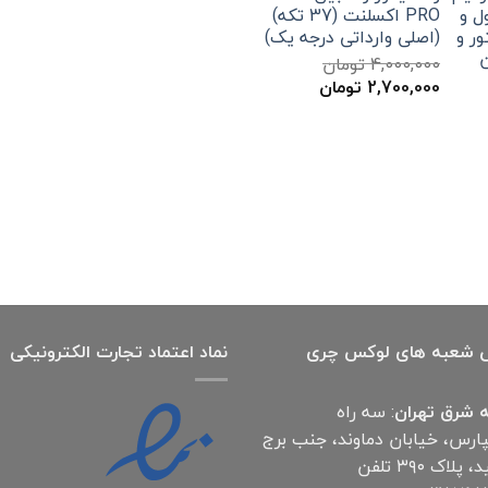
PRO اکسلنت (37 تکه)
(اصلی وارداتی درجه یک)
4,000,000
تومان
قیمت
قیمت
2,700,000
تومان
اصلی
فعلی
4,000,000 تومان
2,700,000 تومان
بود.
است.
 شعبه های لوکس چری
نماد اعتماد تجارت الكترونیكی
 شرق تهران
: سه راه
پارس، خیابان دماوند، جنب برج
آناهید، پلاک ۳۹۰ تلفن