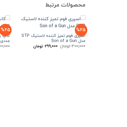
محصولات مرتبط
%25
%25
اسپری فوم تمیز کننده لاستیک STP
مدل Son of a Gun
عددی)
قیمت
قیمت
400,000
تومان
299,000
تومان
600,000
اصلی
فعلی
400,000 تومان
299,000 تومان
بود.
است.