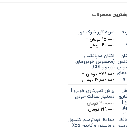
وشترین محصولات
ضربه گیر شوک درب
15,000
تومان
–
محدوده
20,000
تومان
قیمت:
اکتان مدپاتکس
15,000 تومان
(مخصوص خودروهای
تا
توربو و GDI)
20,000 تومان
579,000
تومان
–
محدوده
12,000,000
تومان
قیمت:
براش تمیزکاری خودرو |
579,000 تومان
دستیار نظافت خودرو
تا
300,000
تومان
12,000,000 تومان
قیمت
قیمت
199,000
تومان
اصلی
فعلی
محافظ خودترمیم کنسول
300,000 تومان
199,000 تومان
و مانیتور و کابین X55
بود.
است.