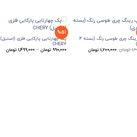
%51
کاپ رینگ چری طوسی رنگ (بسته 4
پک چهارتایی پارکابی فلزی (استیل)
CHERY
قیمت
قیمت
محد
1,
تومان
1,200,000
تومان
990,000
تومان
–
1,499,000
تومان
اصلی
فعلی
قیم
1,600,000 تومان
1,200,000 تومان
بود.
است.
تا
99,000