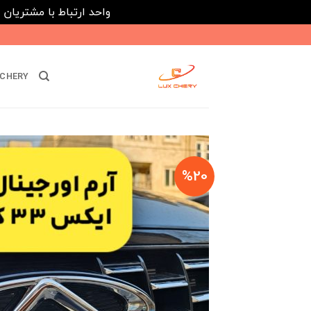
واحد ارتباط با مشتریان : 02182808933 ---- ارتباط در پیامرسان های داخلی ایتا، روبیکا و بله : 116395
Ski
t
conten
CHERY
%20