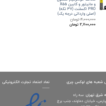
300,000 تومان
199,000 تومان
و مانیتور و کابین X55
بود.
است.
PRO اکسلنت (37 تکه)
(اصلی وارداتی درجه یک)
4,000,000
تومان
قیمت
قیمت
2,700,000
تومان
اصلی
فعلی
4,000,000 تومان
2,700,000 تومان
بود.
است.
 شعبه های لوکس چری
نماد اعتماد تجارت الكترونیكی
 شرق تهران
: سه راه
پارس، خیابان دماوند، جنب برج