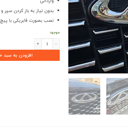
وارداتی
بدون نیاز به باز کردن سپر و 
نصب بصورت فابریکی با پیچ
موجود
آرم اورجینال چری جلو X33 CROSS عدد
افزودن به سبد خ