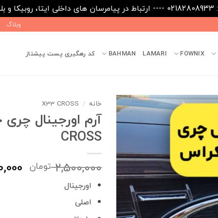
09031
وبلاگ
FOWNIX
LAMARI
BAHMAN
کد رهگیری پست پیشتاز
خانه
/
X33 CROSS
CROSS
قیمت
0,000
2,500,000
تومان
اصلی
اورجینال
بود.
اصلی