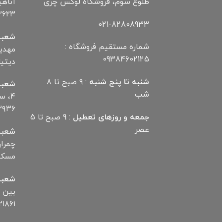
طلوع سوم، فروشگاه لوکس چری
۲۶۲۳
021-82808933
شعبه
شماره مستقیم فروشگاه :
09384602125
دیتیلر) ت
شنبه تا پنج شنبه
: 9 صبح تا 8
شعبه
شب
۴، 
۲۹۳۶
جمعه و روزهای تعطیل
: 9 صبح تا 5
عصر
شعبه
مسکن تلف
شعبه
۱۸۶۱