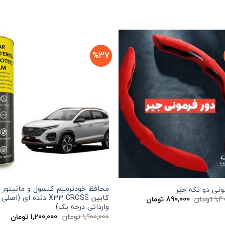
%37
محافظ خودترمیم کنسول و مانیتور 
ونی دو تکه جیر
کابین X33 CROSS دنده ای (اصلی
قیمت
قیمت
1,4
تومان
890,000
تومان
اصلی
فعلی
وارداتی درجه یک)
1,400,000 تومان
890,000 تومان
قیمت
قیم
1,900,000
تومان
1,200,000
تومان
بود.
است.
اصلی
فعلی