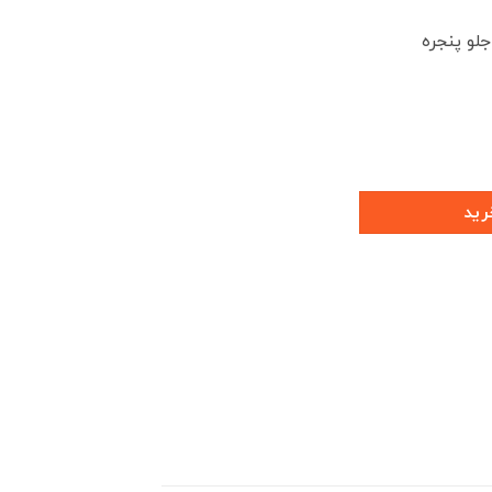
جلو پنجره
رید