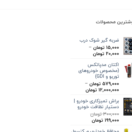
1,900,000 تومان
بود.
است
وشترین محصولات
ضربه گیر شوک درب
15,000
تومان
–
محدوده
20,000
تومان
قیمت:
اکتان مدپاتکس
15,000 تومان
(مخصوص خودروهای
تا
توربو و GDI)
20,000 تومان
579,000
تومان
–
محدوده
12,000,000
تومان
قیمت:
براش تمیزکاری خودرو |
579,000 تومان
دستیار نظافت خودرو
تا
300,000
تومان
12,000,000 تومان
قیمت
قیمت
199,000
تومان
اصلی
فعلی
محافظ خودترمیم کنسول