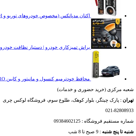
اکتان مدپاتکس (مخصوص خودروهای توربو و GDI)
براش تمیزکاری خودرو | دستیار نظافت خودرو
محافظ خودترمیم کنسول و مانیتور و کابین X55 PRO اکسلنت (37 تکه) (اصلی وارداتی درجه یک)
شعبه مرکزی (خرید حضوری و خدمات)
تهران
: پارک چیتگر، بلوار کوهک، طلوع سوم، فروشگاه لوکس چری
021-82808933
شماره مستقیم فروشگاه : 09384602125
شنبه تا پنج شنبه
: 9 صبح تا 8 شب