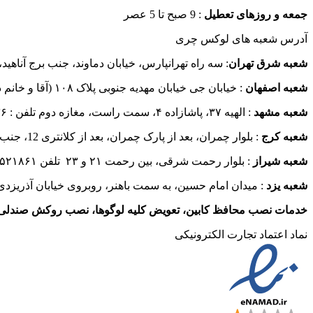
جمعه و روزهای تعطیل
: 9 صبح تا 5 عصر
آدرس شعبه های لوکس چری
شعبه شرق تهران
: سه راه تهرانپارس، خیابان دماوند، جنب برج آناهید، پلاک ۳۹۰ تلفن ۲۶۲۳
شعبه اصفهان
: خیابان جی خیابان مهدیه جنوبی پلاک ۱۰۸ (آقا و خانم دیتیلر) تلفن : ۰۹۱۳۵۴۷۷۷۹۷
شعبه مشهد
: الهیه ۳۷، پاشازاده ۴، سمت راست، مغازه دوم تلفن : ۰۹۱۵۳۵۸۲۹۳۶
شعبه کرج
: بلوار چمران، بعد از پارک چمران، بعد از کلانتری 12، جنب بانک مسکن تلفن :۰۹۳۶۳۶۴۶۹22
شعبه شیراز
: بلوار رحمت شرقی، بین رحمت ۲۱ و ۲۳ تلفن ۰۹۳۸۸۵۲۱۸۶۱
شعبه یزد
: میدان امام حسین، به سمت باهنر، روبروی خیابان آذریزدی تلفن ۵۰۰۶
خدمات نصب محافظ کابین، تعویض کلیه لوگوها، نصب روکش صندلی
نماد اعتماد تجارت الكترونیكی