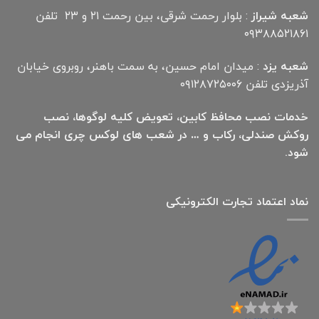
شعبه شیراز
: بلوار رحمت شرقی، بین رحمت ۲۱ و ۲۳ تلفن
۰۹۳۸۸۵۲۱۸۶۱
شعبه یزد
: میدان امام حسین، به سمت باهنر، روبروی خیابان
آذریزدی تلفن ۰۹۱۲۸۷۲۵۰۰۶
خدمات نصب محافظ کابین، تعویض کلیه لوگوها، نصب
روکش صندلی، رکاب و … در شعب های لوکس چری انجام می
شود.
نماد اعتماد تجارت الكترونیكی