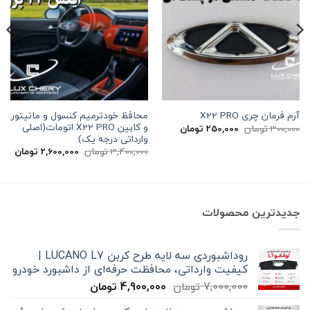
محافظ خودترمیم کنسول و مانیتور
آرم فرمان چری X22 PRO
و کابین X22 PRO اتومات(اصلی
قیمت
قیمت
300,000
تومان
250,000
تومان
اصلی
فعلی
وارداتی درجه یک)
300,000 تومان
250,000 تومان
قیمت
قیم
3,400,000
تومان
2,600,000
تومان
بود.
است.
اصلی
فعلی
3,400,000 تومان
بود.
است
جدیدترین محصولات
روداشبوردی سه‌ لایه طرح کربن LUCANO L7 |
کیفیت وارداتی، محافظت حرفه‌ای از داشبورد خودرو
قیمت
قیمت
7,000,000
تومان
4,900,000
تومان
اصلی
فعلی