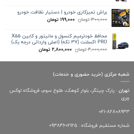
قیمت:
579,000 تومان
براش تمیزکاری خودرو | دستیار نظافت خودرو
تا
قیمت
قیمت
300,000
تومان
199,000
تومان
12,000,000 تومان
اصلی
فعلی
300,000 تومان
199,000 تومان
محافظ خودترمیم کنسول و مانیتور و کابین X55
بود.
است.
PRO اکسلنت (37 تکه) (اصلی وارداتی درجه یک)
قیمت
قیمت
4,000,000
تومان
2,800,000
تومان
اصلی
فعلی
4,000,000 تومان
2,800,000 تومان
بود.
است.
شعبه مرکزی (خرید حضوری و خدمات)
تهران
: پارک چیتگر، بلوار کوهک، طلوع سوم، فروشگاه لوکس
چری
021-82808933
شماره مستقیم فروشگاه : 09384602125