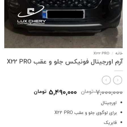
خانه
/
X22 PRO
آرم اورجینال فونیکس جلو و عقب X22 PRO
قیمت
قیمت
5,490,000
7,000,000
تومان
تومان
اصلی
فعلی
اورجینال
7,000,000 تومان
0,000
بود.
است.
برای لوگوی جلو و عقب X22 PRO
فابریک