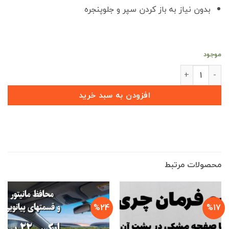
بدون نیاز به باز کردن سپر و جلوپنجره
موجود
آرم اورجینال فونیکس جلو و عقب X22 PRO عدد
افزودن به سبد خرید
محصولات مرتبط
%24
%17