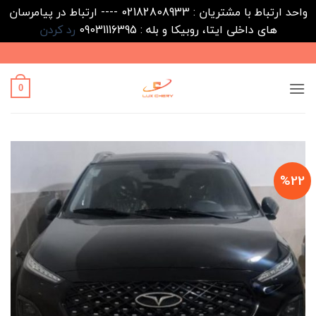
واحد ارتباط با مشتریان : 02182808933 ---- ارتباط در پیامرسان
های داخلی ایتا، روبیکا و بله : 09031116395
رد کردن
Ski
t
conten
0
%22