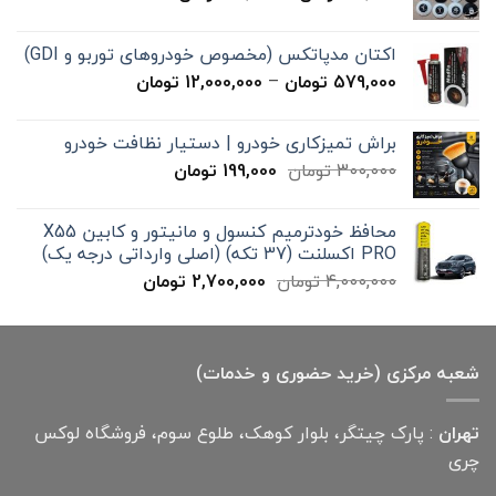
قیمت:
15,000 تومان
اکتان مدپاتکس (مخصوص خودروهای توربو و GDI)
تا
محدوده
579,000
تومان
–
12,000,000
تومان
20,000 تومان
قیمت:
579,000 تومان
براش تمیزکاری خودرو | دستیار نظافت خودرو
تا
قیمت
قیمت
300,000
تومان
199,000
تومان
12,000,000 تومان
اصلی
فعلی
300,000 تومان
199,000 تومان
محافظ خودترمیم کنسول و مانیتور و کابین X55
بود.
است.
PRO اکسلنت (37 تکه) (اصلی وارداتی درجه یک)
قیمت
قیمت
4,000,000
تومان
2,700,000
تومان
اصلی
فعلی
4,000,000 تومان
2,700,000 تومان
بود.
است.
شعبه مرکزی (خرید حضوری و خدمات)
تهران
: پارک چیتگر، بلوار کوهک، طلوع سوم، فروشگاه لوکس
چری