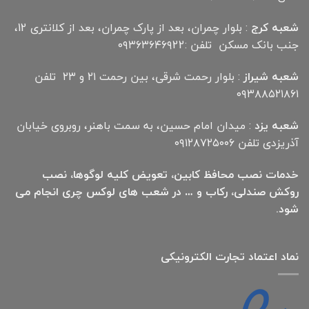
شعبه کرج
: بلوار چمران، بعد از پارک چمران، بعد از کلانتری 12،
جنب بانک مسکن تلفن :۰۹۳۶۳۶۴۶۹22
شعبه شیراز
: بلوار رحمت شرقی، بین رحمت ۲۱ و ۲۳ تلفن
۰۹۳۸۸۵۲۱۸۶۱
شعبه یزد
: میدان امام حسین، به سمت باهنر، روبروی خیابان
آذریزدی تلفن ۰۹۱۲۸۷۲۵۰۰۶
خدمات نصب محافظ کابین، تعویض کلیه لوگوها، نصب
روکش صندلی، رکاب و … در شعب های لوکس چری انجام می
شود.
نماد اعتماد تجارت الكترونیكی