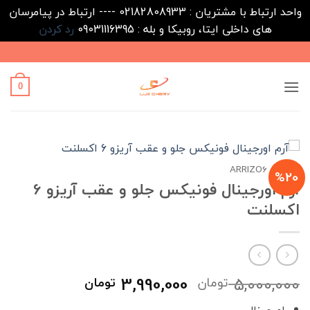
واحد ارتباط با مشتریان : 02182808933 ---- ارتباط در پیامرسان
های داخلی ایتا، روبیکا و بله : 09031116395
رد کردن
Ski
t
conten
0
خانه
/
ARRIZO6
%20
آرم اورجینال فونیکس جلو و عقب آریزو 6
اکسلنت
قیمت
قیمت
3,990,000
5,000,000
تومان
تومان
اصلی
فعلی