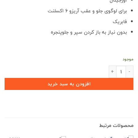
اورجینال
5,000,000 تومان
990,000
بود.
است.
برای لوگوی جلو و عقب آریزو 6 اکسلنت
فابریک
بدون نیاز به باز کردن سپر و جلوپنجره
موجود
آرم اورجینال فونیکس جلو و عقب آریزو 6 اکسلنت عدد
افزودن به سبد خرید
محصولات مرتبط