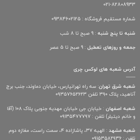
021-82808933
شماره مستقیم فروشگاه : 09384602125
شنبه تا پنج شنبه
: 9 صبح تا 8 شب
جمعه و روزهای تعطیل
: 9 صبح تا 5 عصر
آدرس شعبه های لوکس چری
شعبه شرق تهران
: سه راه تهرانپارس، خیابان دماوند، جنب برج
آناهید، پلاک ۳۹۰ تلفن ۰۹۳۵۷۶۵۲۶۲۳
شعبه اصفهان
: خیابان جی خیابان مهدیه جنوبی پلاک ۱۰۸ (آقا
و خانم دیتیلر) تلفن : ۰۹۱۳۵۴۷۷۷۹۷
شعبه مشهد
: الهیه ۳۷، پاشازاده ۴، سمت راست، مغازه دوم
تلفن : ۰۹۱۵۳۵۸۲۹۳۶