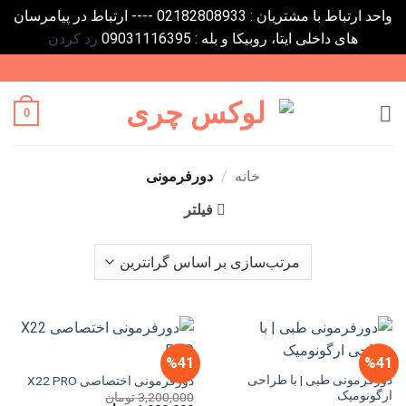
واحد ارتباط با مشتریان : 02182808933 ---- ارتباط در پیامرسان
های داخلی ایتا، روبیکا و بله : 09031116395
رد کردن
Ski
t
conten
0
خانه
/
دورفرمونی
فیلتر
%41
%41
دورفرمونی طبی | با طراحی
دورفرمونی اختصاصی X22 PRO
ارگونومیک
3,200,000
تومان