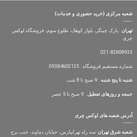
4,000,000 تومان
2,800,000 تومان
بود.
است.
شعبه مرکزی (خرید حضوری و خدمات)
تهران
: پارک چیتگر، بلوار کوهک، طلوع سوم، فروشگاه لوکس
چری
021-82808933
شماره مستقیم فروشگاه : 09384602125
شنبه تا پنج شنبه
: 9 صبح تا 8 شب
جمعه و روزهای تعطیل
: 9 صبح تا 5 عصر
آدرس شعبه های لوکس چری
شعبه شرق تهران
: سه راه تهرانپارس، خیابان دماوند، جنب برج