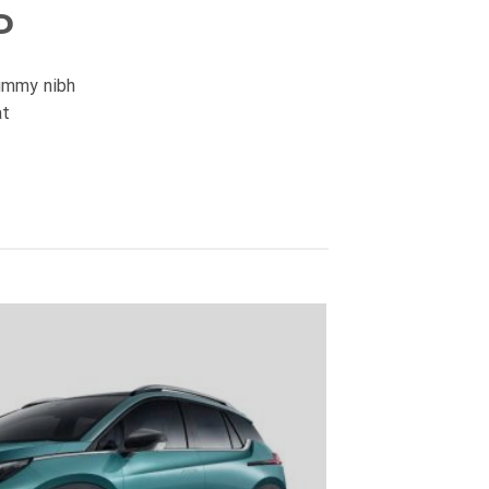
P
nummy nibh
t.