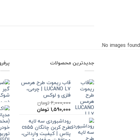
No images found.
جدیدترین محصولات
پرفر
قاب ریموت طرح هرمس
LUCANO L7 | چرمی،
فلزی و لوکس
2,000,000
تومان
قیمت
قیمت
1,590,000
تومان
اصلی
فعلی
روداشبوردی سه‌ لایه
2,000,000 تومان
1,590,000 تومان
طرح کربن چانگان cs55
بود.
است.
پلاس | کیفیت وارداتی،
محافظت حرفه‌ای از