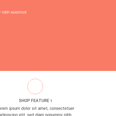
y nibh euismod
SHOP FEATURE 1
orem ipsum dolor sit amet, consectetuer
adipiscing elit, sed diam nonummy nibh