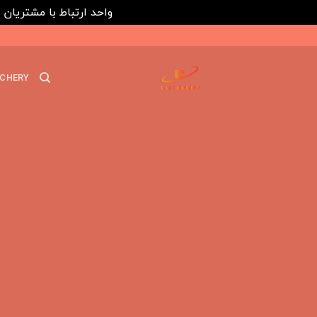
واحد ارتباط با مشتریان : 02182808933 ---- ارتباط در پیامرسان های داخلی ایتا، روبیکا و بله : 116395
Ski
t
conten
CHERY