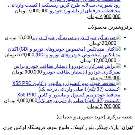
بود.
است.
روداشبوردی سه‌لایه طرح کربن ریسپکت | کیفیت وارداتی،
محافظت حرفه‌ای از داشبورد خودرو
7,000,000
تومان
قیمت
قیمت
4,900,000
تومان
اصلی
فعلی
پرفروشترین محصولات
7,000,000 تومان
4,900,000 تومان
بود.
است.
ضربه گیر شوک درب
15,000
تومان
محدوده
–
20,000
تومان
قیمت:
اکتان
15,000 تومان
مدپاتکس (مخصوص خودروهای توربو و GDI)
579,000
تومان
تا
محدوده
–
12,000,000
تومان
20,000 تومان
قیمت:
براش
579,000 تومان
تمیزکاری خودرو | دستیار نظافت خودرو
300,000
تومان
قیمت
قیمت
تا
199,000
تومان
اصلی
فعلی
12,000,000 تومان
300,000 تومان
199,000 تومان
بود.
است.
محافظ خودترمیم کنسول و مانیتور و کابین X55 PRO
اکسلنت (37 تکه) (اصلی وارداتی درجه یک)
4,000,000
تومان
قیمت
قیمت
2,700,000
تومان
اصلی
فعلی
شعبه مرکزی (خرید حضوری و خدمات)
4,000,000 تومان
2,700,000 تومان
بود.
است.
تهران
: پارک چیتگر، بلوار کوهک، طلوع سوم، فروشگاه لوکس چری