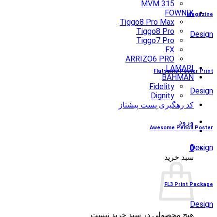
MVM 315
FOWNIX
Magazine
Tiggo8 Pro Max
Tiggo8 Pro
Design
Tiggo7 Pro
FX
ARRIZO6 PRO
LAMARI
Flatsome Poster Print
BAHMAN
Fidelity
Design
Dignity
کد رهگیری پست پیشتاز
ورود
Awesome Pencil Poster
Design
0
سبد خرید
FL3 Print Package
Design
هیچ محصولی در سبد خرید نیست.