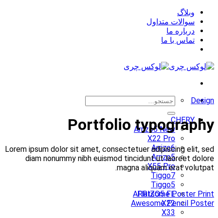
Skip
وبلاگ
to
سوالات متداول
content
درباره ما
تماس با ما
جستجو
Design
برای:
CHERY
Portfolio typography
Arrizo5 New
X22 Pro
Arrizo6
Lorem ipsum dolor sit amet, consectetuer adipiscing elit, sed
Arrizo5
diam nonummy nibh euismod tincidunt ut laoreet dolore
X55 Pro
magna aliquam erat volutpat.
Tiggo7
Tiggo5
Flatsome Poster Print
ARRIZO5 FL
Awesome Pencil Poster
X22
X33