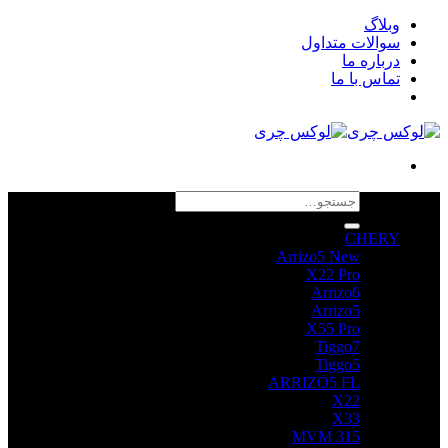
Skip
وبلاگ
to
سوالات متداول
content
درباره ما
تماس با ما
جستجو
برای:
CHERY
Arrizo5 New
X22 Pro
Arrizo6
Arrizo5
X55 Pro
Tiggo7
Tiggo5
ARRIZO5 FL
X22
X33
MVM 315