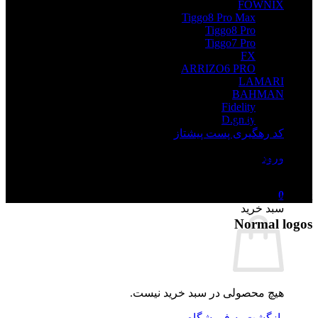
FOWNIX
Tiggo8 Pro Max
Tiggo8 Pro
Tiggo7 Pro
FX
ARRIZO6 PRO
LAMARI
BAHMAN
Fidelity
LOGO ELEMENT
Dignity
کد رهگیری پست پیشتاز
Lorem ipsum dolor sit amet,
ورود
consectetuer adipiscing elit, sed
diam nonummy nibh euismod
tincidunt ut laoreet dolore magna
0
aliquam erat volutpat.
سبد خرید
Normal logos
هیچ محصولی در سبد خرید نیست.
بازگشت به فروشگاه