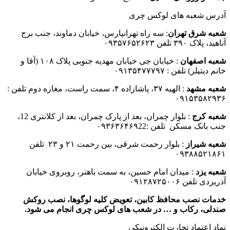
آدرس شعبه های لوکس چری
شعبه شرق تهران
: سه راه تهرانپارس، خیابان دماوند، جنب برج
آناهید، پلاک ۳۹۰ تلفن ۰۹۳۵۷۶۵۲۶۲۳
شعبه اصفهان
: خیابان جی خیابان مهدیه جنوبی پلاک ۱۰۸ (آقا و
خانم دیتیلر) تلفن : ۰۹۱۳۵۴۷۷۷۹۷
شعبه مشهد
: الهیه ۳۷، پاشازاده ۴، سمت راست، مغازه دوم تلفن :
۰۹۱۵۳۵۸۲۹۳۶
شعبه کرج
: بلوار چمران، بعد از پارک چمران، بعد از کلانتری 12،
جنب بانک مسکن تلفن :۰۹۳۶۳۶۴۶۹22
شعبه شیراز
: بلوار رحمت شرقی، بین رحمت ۲۱ و ۲۳ تلفن
۰۹۳۸۸۵۲۱۸۶۱
شعبه یزد
: میدان امام حسین، به سمت باهنر، روبروی خیابان
آذریزدی تلفن ۰۹۱۲۸۷۲۵۰۰۶
خدمات نصب محافظ کابین، تعویض کلیه لوگوها، نصب روکش
صندلی، رکاب و … در شعب های لوکس چری انجام می شود.
نماد اعتماد تجارت الكترونیكی