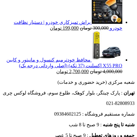
579,000 تومان
تا
12,000,000 تومان
براش تمیزکاری خودرو | دستیار نظافت
قیمت
قیمت
خودرو
300,000
تومان
199,000
تومان
اصلی
فعلی
300,000 تومان
199,000 تومان
بود.
است.
محافظ خودترمیم کنسول و مانیتور و کابین
X55 PRO اکسلنت (37 تکه) (اصلی وارداتی درجه یک)
قیمت
قیمت
4,000,000
تومان
2,700,000
تومان
اصلی
فعلی
شعبه مرکزی (خرید حضوری و خدمات)
4,000,000 تومان
2,700,000 تومان
بود.
است.
تهران
: پارک چیتگر، بلوار کوهک، طلوع سوم، فروشگاه لوکس چری
021-82808933
شماره مستقیم فروشگاه : 09384602125
شنبه تا پنج شنبه
: 9 صبح تا 8 شب
جمعه و روزهای تعطیل
: 9 صبح تا 5 عصر