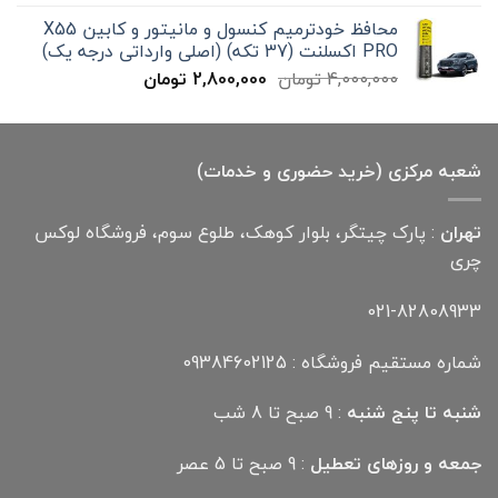
300,000 تومان
199,000 تومان
محافظ خودترمیم کنسول و مانیتور و کابین X55
بود.
است.
PRO اکسلنت (37 تکه) (اصلی وارداتی درجه یک)
قیمت
قیمت
4,000,000
تومان
2,800,000
تومان
اصلی
فعلی
4,000,000 تومان
2,800,000 تومان
بود.
است.
شعبه مرکزی (خرید حضوری و خدمات)
تهران
: پارک چیتگر، بلوار کوهک، طلوع سوم، فروشگاه لوکس
چری
021-82808933
شماره مستقیم فروشگاه : 09384602125
شنبه تا پنج شنبه
: 9 صبح تا 8 شب
جمعه و روزهای تعطیل
: 9 صبح تا 5 عصر