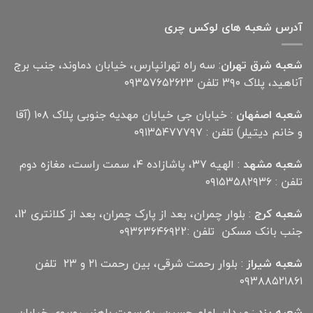
آدرس شعبه های لوکس چری
شعبه شرق تهران
: سه راه تهرانپارس، خیابان دماوند، جنب برج
آناهید، پلاک ۳۹۰ تلفن ۰۹۳۵۷۶۵۲۶۲۳
شعبه اصفهان
: خیابان جی خیابان مهدیه جنوبی پلاک ۱۰۸ (آقا
و خانم دیتیلر) تلفن : ۰۹۱۳۵۴۷۷۷۹۷
شعبه مشهد
: الهیه ۳۷، پاشازاده ۴، سمت راست، مغازه دوم
تلفن : ۰۹۱۵۳۵۸۲۹۳۶
شعبه کرج
: بلوار چمران، بعد از پارک چمران، بعد از کلانتری 12،
جنب بانک مسکن تلفن :۰۹۳۶۳۶۴۶۹22
شعبه شیراز
: بلوار رحمت شرقی، بین رحمت ۲۱ و ۲۳ تلفن
۰۹۳۸۸۵۲۱۸۶۱
شعبه یزد
: میدان امام حسین، به سمت باهنر، روبروی خیابان