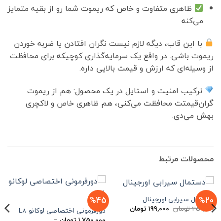
ظاهری متفاوت و خاص که ریموت شما رو از بقیه متمایز
می‌کنه
با این قاب، دیگه لازم نیست نگران افتادن یا ضربه خوردن
ریموت باشی. در واقع یک سرمایه‌گذاری کوچیکه برای محافظت
از وسیله‌ای که ارزش و قیمت بالایی داره.
ترکیب امنیت و استایل در یک محصول: هم از ریموت
گران‌قیمتت محافظت می‌کنی، هم ظاهری خاص و لاکچری
بهش می‌دی.
محصولات مرتبط
دستمال سیرابی اورجینال
%45
%20
قیمت
قیمت
250,000
تومان
199,000
تومان
دورفرمونی اختصاصی لوکانو L8
اصلی
فعلی
1,750,000
تومان
–
250,000 تومان
199,000 تومان