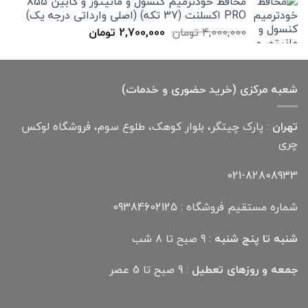
محافظ خودترمیم کنسول و مانیتور و کابین X55
بود.
است.
PRO اکسلنت (37 تکه) (اصلی وارداتی درجه یک)
قیمت
قیمت
4,000,000
تومان
2,700,000
تومان
اصلی
فعلی
4,000,000 تومان
2,700,000 تومان
بود.
است.
شعبه مرکزی (خرید حضوری و خدمات)
تهران
: پارک چیتگر، بلوار کوهک، طلوع سوم، فروشگاه لوکس
چری
021-82808933
شماره مستقیم فروشگاه : 09384602125
شنبه تا پنج شنبه
: 9 صبح تا 8 شب
جمعه و روزهای تعطیل
: 9 صبح تا 5 عصر