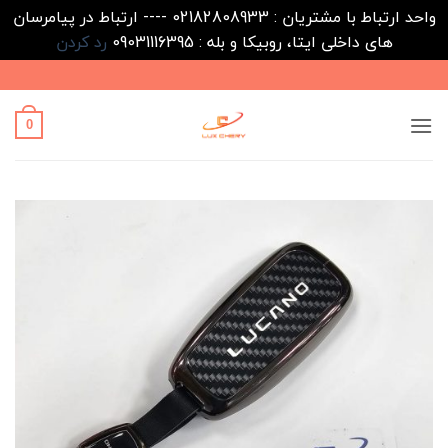
واحد ارتباط با مشتریان : 02182808933 ---- ارتباط در پیامرسان
های داخلی ایتا، روبیکا و بله : 09031116395
رد کردن
Ski
t
conten
0